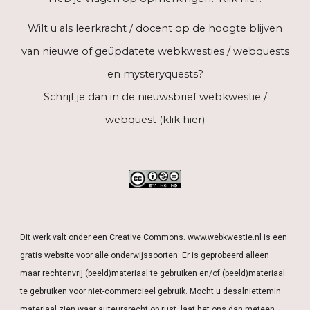
Wilt u als leerkracht / docent op de hoogte blijven
van nieuwe of geüpdatete webkwesties / webquests
en mysteryquests?
Schrijf je dan in de
nieuwsbrief webkwestie /
webquest (klik hier)
Dit werk valt onder een
Creative Commons
.
www.webkwestie.nl
is een
gratis website voor alle onderwijssoorten. Er is geprobeerd alleen
maar rechtenvrij (beeld)materiaal te gebruiken en/of (beeld)materiaal
te gebruiken voor niet-commercieel gebruik. Mocht u desalniettemin
materiaal zien waar auteursrecht op rust, laat het ons dan
meteen