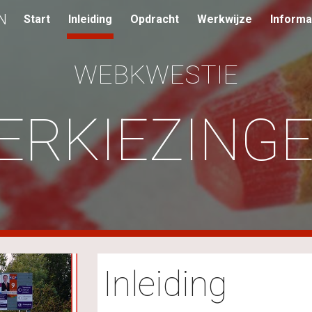
N
Start
Inleiding
Opdracht
Werkwijze
Informa
ip to main content
Skip to navigat
WEBKWESTIE
ERKIEZING
Inleiding