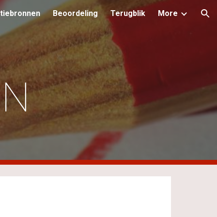
tiebronnen
Beoordeling
Terugblik
More
ion
EN